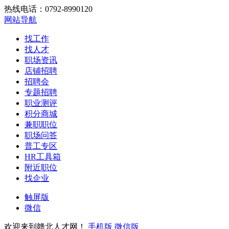
热线电话：0792-8990120
网站导航
找工作
找人才
职场资讯
店铺招聘
招聘会
专题招聘
职业测评
积分商城
兼职职位
职场问答
普工专区
HR工具箱
附近职位
找企业
触屏版
微信
欢迎来到赣北人才网！
手机版
微信版