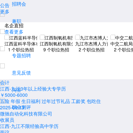
招聘会
公告
更多
兼职
名企直招
查看更多
积分商城
江西蓝科半导体有限公司
江西制氧机有限公司
九江市杰博人力资源有限公司
中交二航局
1
个职位热招
9
个职位热招
2
个职位热招
2
个职位
专题招聘
意见反馈
会计
江西-九江
3年以上经验
大专学历
问答
￥5000-6000
五险
年假
生日福利
过年过节礼品
工龄奖
包吃住
职业测评
2025-09-13
微驰自动化科技有限公司
收展员
江西-九江
不限经验
高中学历
面议