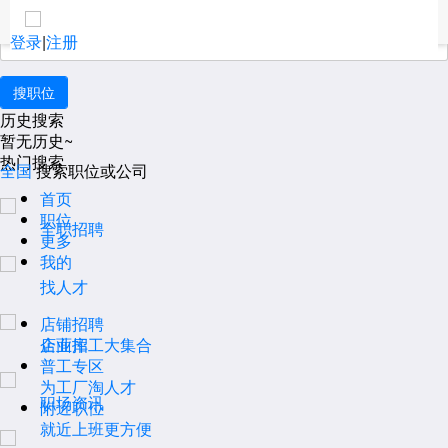
职位搜索
登录
|
注册
历史搜索
暂无历史~
热门搜索
全国
搜索职位或公司
首页
职位
全职招聘
更多
我的
找人才
店铺招聘
企业库
店面招工大集合
普工专区
为工厂淘人才
职场资讯
附近职位
就近上班更方便