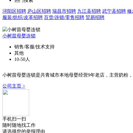
热门搜索
浔阳区招聘
庐山区招聘
瑞昌市招聘
九江县招聘
武宁县招聘
修
服装/纺织/皮革招聘
百货/连锁/零售招聘
贸易招聘
小树苗母婴连锁
销售/客服/技术支持
其他
10-50人
小树苗母婴连锁是共青城市本地母婴经营9年老店，主营奶粉
公司主页 >
手机扫一扫
随时随地找工作
请选择您的举报理由