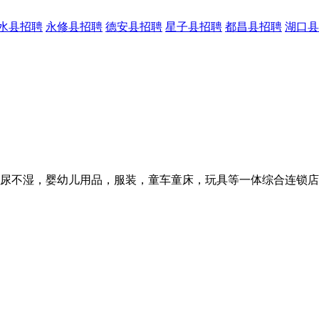
水县招聘
永修县招聘
德安县招聘
星子县招聘
都昌县招聘
湖口县
，尿不湿，婴幼儿用品，服装，童车童床，玩具等一体综合连锁店