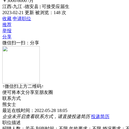
￥3000-6000
/月
江西-九江 -德安县
|
可接受应届生
2023-02-21 更新
被浏览：
148 次
收藏
申请职位
推荐
举报
分享
微信扫一扫：分享
↑微信扫上方二维码↑
便可将本文分享至朋友圈
联系方式
熊女士
最近在线时间：2022-05-28 18:05
企业未开启查看联系方式，请直接投递简历
投递简历
职位描述
招聘人数：若干
到岗时间：不限
年龄要求：不限
婚况要求：