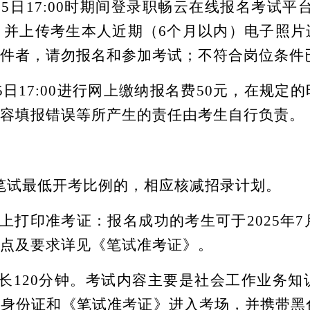
月5日
17:00时期间登录职畅云在线报名考试平台（https:
，并上传考生本人近期（6个月以内）电子照片
件
者，请勿报名和参加考试；不符合岗位条件
5日17:00进行网上缴纳报名费50元，在规
容填报错误等所产生的责任由考生自行负责。
笔试最低开考比例的，相应核减招录计划。
上打印准考证：报名成功的考生可于
202
5
年
7
点及要求详见《笔试准考证》。
长
120分钟。考试内容主要是社
会工作
业务知
效身份证和《笔试准考证》进入考场，并携带黑