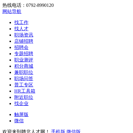
热线电话：0792-8990120
网站导航
找工作
找人才
职场资讯
店铺招聘
招聘会
专题招聘
职业测评
积分商城
兼职职位
职场问答
普工专区
HR工具箱
附近职位
找企业
触屏版
微信
欢迎来到赣北人才网！
手机版
微信版