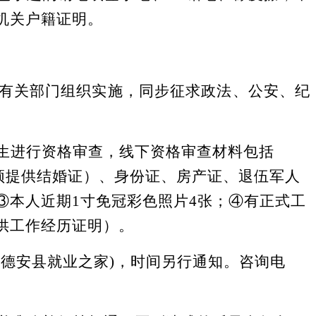
机关户籍证明。
有关部门
组织实施
，
同步征求政法、公安、纪
生进行资格审查，线下
资格审查材料包括
须提供结婚证）、身份证、房产证、退伍军人
③本人近期1寸免冠彩色照片
4
张；
④有正式工
供工作经历证明）。
侧德安县就业之家)，时间另行通知。咨询电