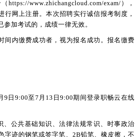
//www.zhichangcloud.com/exam/），
进行网上注册。本次招聘实行诚信报考制度，
已参加考试的，成绩一律无效。
定的时间内缴费成功者，视为报名成功。报名缴费
月9日
9:00
至
7月13日
9
:00
期间登录职畅云在线
识
、
公共基础知识、法律法规常识、
时事政治
色字迹的钢笔或签字笔、
2B铅笔、橡皮擦
，
不