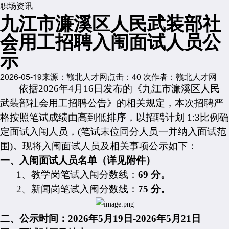
职场资讯
九江市濂溪区人民武装部社
会用工招聘入闱面试人员公
示
2026-05-19
来源：赣北人才网
点击：
40
次
作者：赣北人才网
依据
2026年4月16日发布的《九江市濂溪区人民
武装部社会用工招聘公告》的相关规定，
本次招聘严
格按照笔试成绩由高到低排序
，
以
招聘计划
1:
3
比例确
定面试入
闱
人员，
(
笔试末位同分人员一并纳入面试范
围
)
。现将入
闱
面试人员及相关事项公示如下：
一、
入闱面试人员名单（详见附件）
1、
教学岗笔试入闱分数线：
69 分
。
2、
新闻岗笔试入闱分数线：
75 分
。
二、
公示时间：
2026年5月19日-2026年5月21日