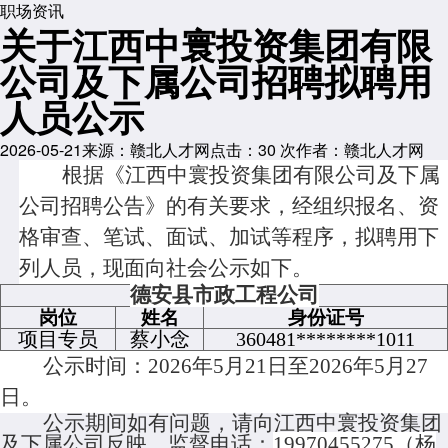
职场资讯
关于江西中寰投资集团有限
公司及下属公司招聘拟聘用
人员公示
2026-05-21
来源：赣北人才网
点击：
30
次
作者：赣北人才网
根据《江西中寰投资集团有限公司及下属
公司招聘公告》的有关要求，经组织报名、资
格审查、笔试、面试、加试等程序，拟聘用
下
列人员，现面向社会公示如下。
德安县市政工程公司
岗位
姓名
身份证号
项目专员
蔡小念
360481********1011
公示时间：
202
6
年
5
月
21
日至
202
6
年
5
月
27
日。
公示期间如有问题，请向江西中寰投资集团
及下属公司反映，监督电话：
19970455275（杨