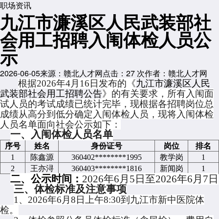
职场资讯
九江市濂溪区人民武装部社
会用工招聘入闱体检人员公
示
2026-06-05
来源：赣北人才网
点击：
27
次
作者：赣北人才网
根据
2026年4月16日发布的《
九江市濂溪区人民
武装部社会用工招聘公告
》的有关要求，所有入闱面
试人员的考试成绩已统计完毕，现根据各招聘岗位总
成绩从高分到低分确定入闱体检人员，现将入闱体检
人员名单面向社会公示如下：
一、
入闱体检人员名单
序号
姓名
身份证号
岗位
排名
1
陈鑫源
360402********1995
教学岗
1
2
王亦浔
360403********1816
新闻岗
1
二、公示时间：
2026年
6
月
5
日至
2026年
6
月
7
日
三、体检标准及注意事项
1、2026年6月
8
日
上午
8:30
到
九江市新中医院
体
检。