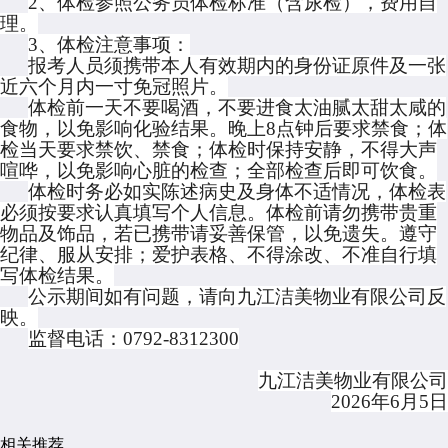
2、体检参照公务员体检标准（含尿检），费用自
理。
3、体检注意事项：
报考人员须携带本人有效期内的身份证原件及一张
近六个月内一寸免冠照片。
体检前一天不要喝酒，不要进食太油腻太甜太咸的
食物，以免影响化验结果。晚上
8点钟后要求禁食；体
检当天要求禁饮、禁食；体检时保持安静，不得大声
喧哗，以免影响心脏的检查；全部检查后即可饮食。
体检时务必如实陈述病史及身体不适情况，体检表
必须按要求认真填写个人信息。体检前请勿携带贵重
物品及饰品，若已携带请妥善保管，以免遗失
。
遵守
纪律、服从安排；爱护表格、不得涂改、不准自行填
写体检结果。
公示期间如有问题，请向九江洁美物业有限公司反
映。
监督电话：
0792-8312300
九江洁美物业有限公司
2026年6月5日
相关推荐