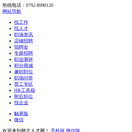
热线电话：0792-8990120
网站导航
找工作
找人才
职场资讯
店铺招聘
招聘会
专题招聘
职业测评
积分商城
兼职职位
职场问答
普工专区
HR工具箱
附近职位
找企业
触屏版
微信
欢迎来到赣北人才网！
手机版
微信版