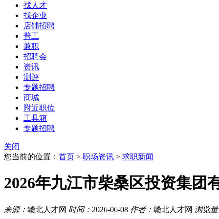
找人才
找企业
店铺招聘
普工
兼职
招聘会
资讯
测评
专题招聘
商城
附近职位
工具箱
专题招聘
关闭
您当前的位置：
首页
>
职场资讯
>
求职新闻
2026年九江市柴桑区投资集
来源：
赣北人才网
时间：
2026-06-08
作者：
赣北人才网
浏览量